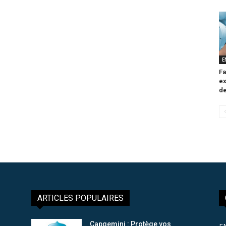
E
Fa
ex
de
ARTICLES POPULAIRES
Capgemini : Protège vos