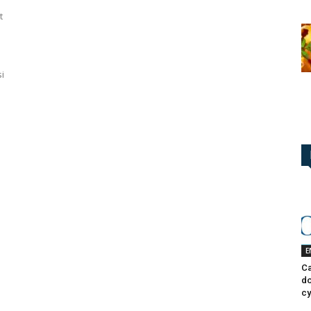
t
si
E
Ca
do
cy