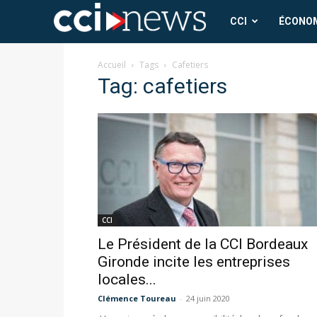
CCI
CCI
ÉCONO
News
Accueil
Tags
Cafetiers
Tag: cafetiers
CCI
Le Président de la CCI Bordeaux
Gironde incite les entreprises
locales...
Clémence Toureau
-
24 juin 2020