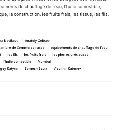
pements de chauffage de l’eau, l’huile comestible,
ue, la construction, les fruits frais, les tissus, les fils,
ina Novikova
Anatoly Goltsov
hambre de Commerce russe
équipements de chauffage de l’eau
t
les fils
les fruits frais
les pierres précieuses
l’huile comestible
Mumbai
gey Katyrin
Somesh Batra
Vladimir Katenev