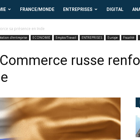
MIE
FRANCE/MONDE
ENTREPRISES
DIGITAL
AN
rce sa présence en Inde
éation d'entreprise
ECONOMIE
Emploi/Travail
ENTREPRISES
Europe
Fiscalité
Commerce russe renfo
de