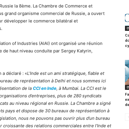
a Russie la 8ème. La Chambre de Commerce et
plus grand organisme commercial de Russie, a ouvert
 développer le commerce bilatéral et
s.
E
Ca
do
tion of Industries (AIAI) ont organisé une réunion
cy
e de haut niveau conduite par Sergey Katyrin,
 a déclaré : «
L’Inde est un ami stratégique, fiable et
bureau de représentation à Delhi et nous sommes ici
E
ésentation de la
CCI en Inde
, à Mumbai. La CCI est le
Fa
rganisations d’entreprises, plus de 280 syndicats
ex
icats au niveau régional en Russie. La Chambre a signé
de
nts pays et dispose de 30 bureaux de représentation à
islation, nous ne pouvons pas ouvrir plus d’un bureau
 croissante des relations commerciales entre l’Inde et