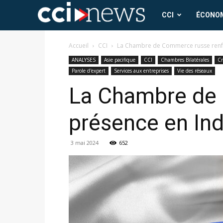
CCI
CCI
ÉCONO
News
Accueil
CCI
La Chambre de Commerce russe renfo
ANALYSES
Asie pacifique
CCI
Chambres Bilatérales
Cr
Parole d'expert
Services aux entreprises
Vie des réseaux
La Chambre de 
présence en In
3 mai 2024
652