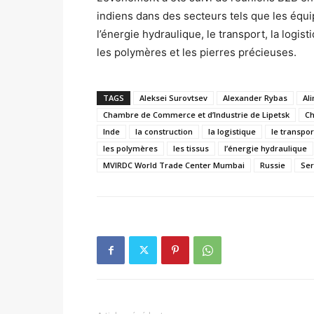
indiens dans des secteurs tels que les équi
l’énergie hydraulique, le transport, la logistiq
les polymères et les pierres précieuses.
TAGS
Aleksei Surovtsev
Alexander Rybas
Al
Chambre de Commerce et d’Industrie de Lipetsk
C
Inde
la construction
la logistique
le transpor
les polymères
les tissus
l’énergie hydraulique
MVIRDC World Trade Center Mumbai
Russie
Ser