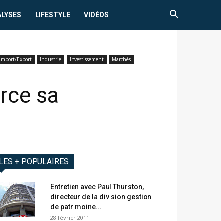
ALYSES
LIFESTYLE
VIDÉOS
Import/Export
Industrie
Investissement
Marchés
rce sa
LES + POPULAIRES
Entretien avec Paul Thurston,
directeur de la division gestion
de patrimoine...
28 février 2011