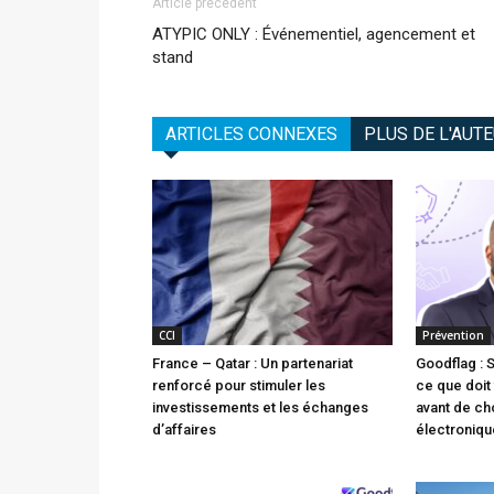
Article précédent
ATYPIC ONLY : Événementiel, agencement et
stand
ARTICLES CONNEXES
PLUS DE L'AUT
CCI
Prévention
France – Qatar : Un partenariat
Goodflag : 
renforcé pour stimuler les
ce que doit 
investissements et les échanges
avant de cho
d’affaires
électroniqu