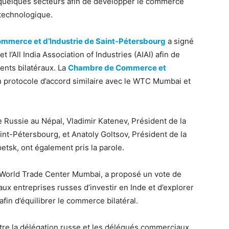
quelques secteurs afin de développer le commerce
 technologique.
merce et d’Industrie de Saint-Pétersbourg
a signé
l’All India Association of Industries (AIAI) afin de
ents bilatéraux. La
Chambre de Commerce et
 protocole d’accord similaire avec le WTC Mumbai et
 Russie au Népal, Vladimir Katenev, Président de la
t-Pétersbourg, et Anatoly Goltsov, Président de la
tsk, ont également pris la parole.
World Trade Center Mumbai, a proposé un vote de
ux entreprises russes d’investir en Inde et d’explorer
fin d’équilibrer le commerce bilatéral.
tre la délégation russe et les délégués commerciaux