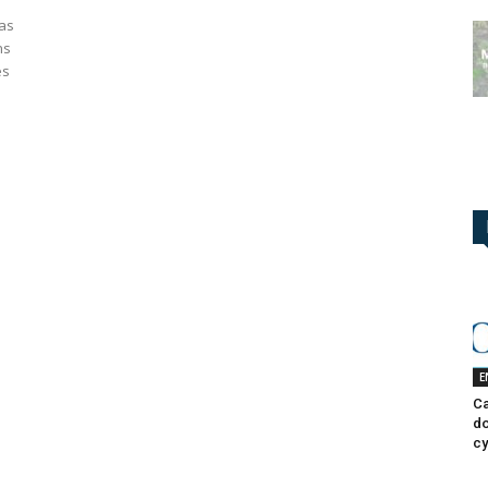
Bas
ns
es
E
Ca
do
cy