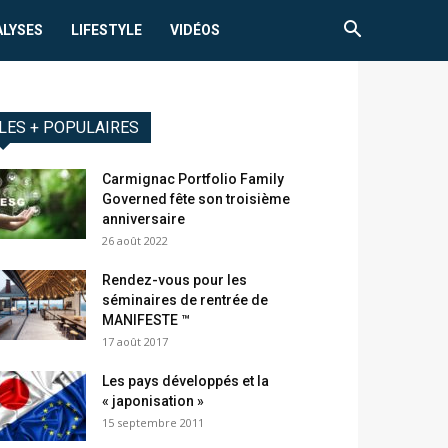
ALYSES
LIFESTYLE
VIDÉOS
LES + POPULAIRES
Carmignac Portfolio Family
Governed fête son troisième
anniversaire
26 août 2022
Rendez-vous pour les
séminaires de rentrée de
MANIFESTE ™
17 août 2017
Les pays développés et la
« japonisation »
15 septembre 2011