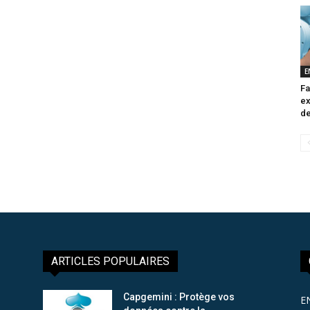
E
Fa
ex
de
ARTICLES POPULAIRES
Capgemini : Protège vos
E