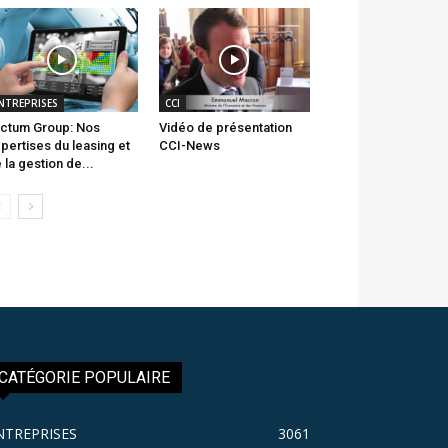
NTREPRISES
CCI
ctum Group: Nos
Vidéo de présentation
pertises du leasing et
CCI-News
 la gestion de...
CATÉGORIE POPULAIRE
NTREPRISES
3061