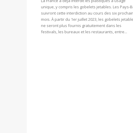
La France a déjà interdit les plastiques à usage
unique, y compris les gobelets jetables. Les Pays-
suivront cette interdiction au cours des six prochai
mois. À partir du 1er juillet 2023, les gobelets jetabl
ne seront plus fournis gratuitement dans les
festivals, les bureaux et les restaurants, entre...