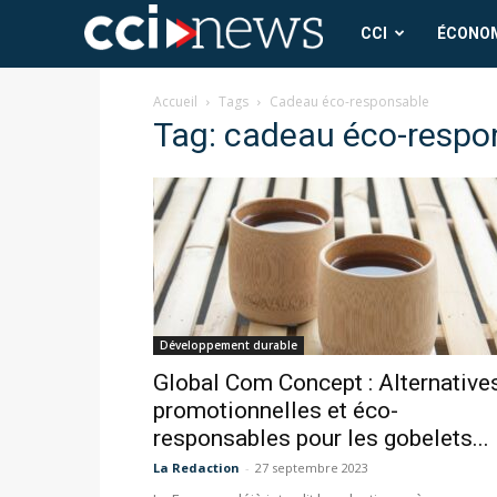
CCI
CCI
ÉCONO
News
Accueil
Tags
Cadeau éco-responsable
Tag: cadeau éco-respo
Développement durable
Global Com Concept : Alternative
promotionnelles et éco-
responsables pour les gobelets...
La Redaction
-
27 septembre 2023