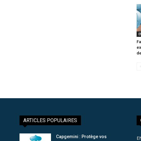
E
Fa
ex
de
ARTICLES POPULAIRES
Capgemini : Protège vos
E