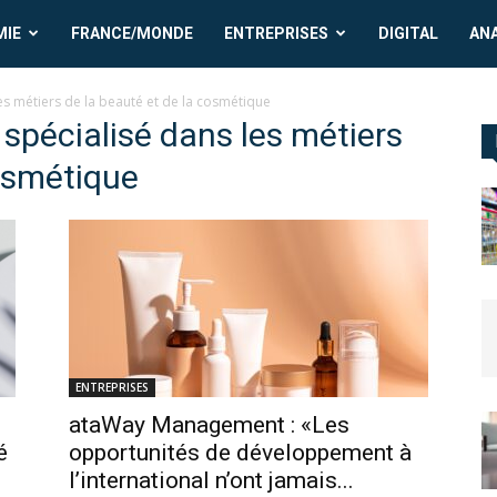
MIE
FRANCE/MONDE
ENTREPRISES
DIGITAL
AN
es métiers de la beauté et de la cosmétique
 spécialisé dans les métiers
cosmétique
ENTREPRISES
ataWay Management : «Les
é
opportunités de développement à
l’international n’ont jamais...