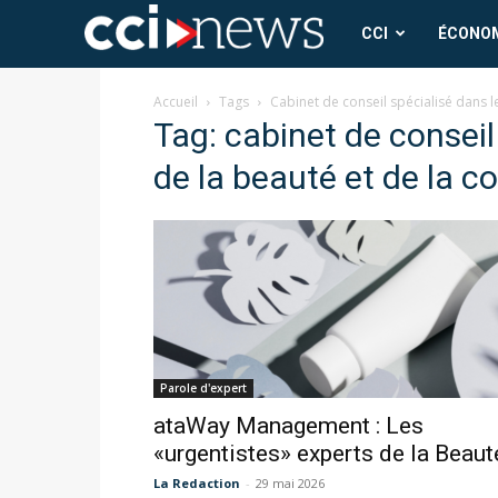
CCI
CCI
ÉCONO
News
Accueil
Tags
Cabinet de conseil spécialisé dans l
Tag: cabinet de conseil
de la beauté et de la 
Parole d'expert
ataWay Management : Les
«urgentistes» experts de la Beaut
La Redaction
-
29 mai 2026