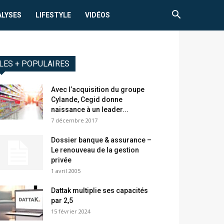
ALYSES
LIFESTYLE
VIDÉOS
LES + POPULAIRES
Avec l’acquisition du groupe
Cylande, Cegid donne
naissance à un leader...
7 décembre 2017
Dossier banque & assurance –
Le renouveau de la gestion
privée
1 avril 2005
Dattak multiplie ses capacités
par 2,5
15 février 2024