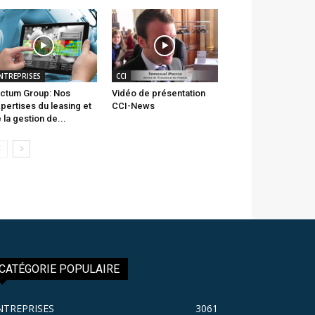
NTREPRISES
CCI
ctum Group: Nos
Vidéo de présentation
pertises du leasing et
CCI-News
 la gestion de...
CATÉGORIE POPULAIRE
NTREPRISES
3061