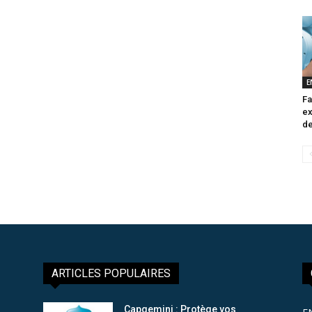
E
Fa
ex
de
ARTICLES POPULAIRES
Capgemini : Protège vos