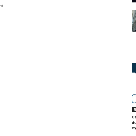
nt
E
Ca
do
cy