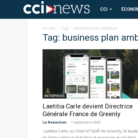
CCI
CCI
ÉCONO
News
Accueil
Tags
Business plan ambitieux
Tag: business plan amb
ENTREPRISES
Laetitia Carle devient Directrice
Générale France de Greenly
La Redaction
-
7 septembre 2023
Laetitia Carle, ex Chief of Staff de Greenly, le lead
du bilan carbone digitalisé et expert en évaluation