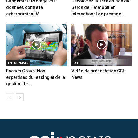
Capgemini : Protège vos
Découvrez la 1ère édition du
données contre la
Salon de l’immobilier
cybercriminalité
international de prestige...
ENTREPRISES
CCI
Factum Group: Nos
Vidéo de présentation CCI-
expertises du leasing et de la
News
gestion de...