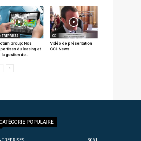
NTREPRISES
CCI
ctum Group: Nos
Vidéo de présentation
pertises du leasing et
CCI-News
 la gestion de...
CATÉGORIE POPULAIRE
NTREPRISES
3061