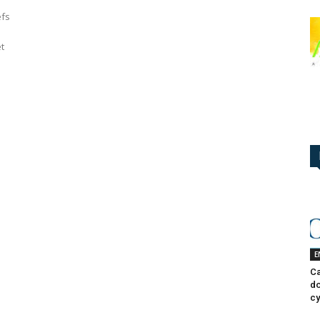
efs
t
E
Ca
do
cy