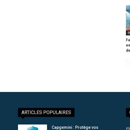
E
Fa
ex
de
ARTICLES POPULAIRES
Capgemini : Protège vos
E