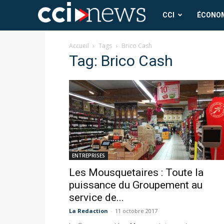
CCI
CCI
ÉCONO
News
Accueil
Tags
Brico Cash
Tag: Brico Cash
ENTREPRISES
Les Mousquetaires : Toute la
puissance du Groupement au
service de...
La Redaction
-
11 octobre 2017