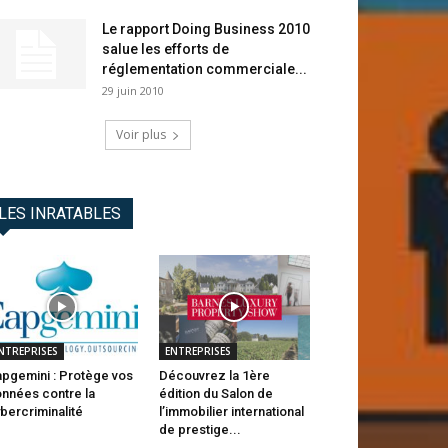
Le rapport Doing Business 2010
salue les efforts de
réglementation commerciale...
29 juin 2010
Voir plus
LES INRATABLES
NTREPRISES
ENTREPRISES
pgemini : Protège vos
Découvrez la 1ère
nnées contre la
édition du Salon de
bercriminalité
l’immobilier international
de prestige...