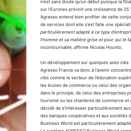
n’est sans doute qu’un début puisque la fil
sur l’Euronex prévoit une croissance de 25 %
Agresso entend bien profiter de cette conj
de services dont elle s’est faite une spéciali
particulièrement adapté à ce type d’entrepri
l’homme et sa matière grise et pour qui le 
incontournable,
affirme Nicolas Hounto.
Un développement sur quelques axes clés
Agresso France va donc à l’avenir concentr
clés comme le secteur de l’éducation supér
les écoles de commerce ou celui des organ
dans le principe, de celui des entreprises 
tourisme ou les chambres de commerce et d’
décidé de s’intéresser particulièrement aux
des banques coopératives et aux sociétés d
Business World est particulièrement adapté
Le système AGRESSO Business World compor