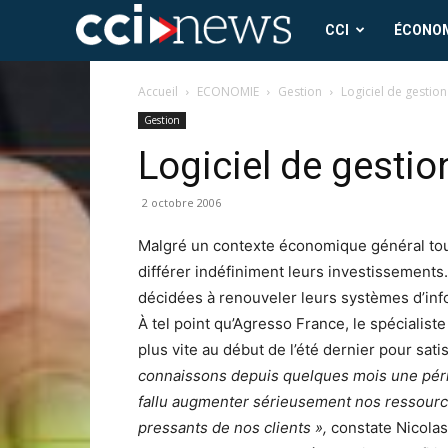
CCI
CCI
ÉCONO
News
Accueil
ECONOMIE
Gestion
Logiciel de gestion
Gestion
Logiciel de gestio
2 octobre 2006
Malgré un contexte économique général tou
différer indéfiniment leurs investissements. 
décidées à renouveler leurs systèmes d’inf
À tel point qu’Agresso France, le spécialiste
plus vite au début de l’été dernier pour sat
connaissons depuis quelques mois une périod
fallu augmenter sérieusement nos ressourc
pressants de nos clients »,
constate Nicolas