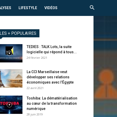
ALYSES
LIFESTYLE
VIDÉOS
LES + POPULAIRES
TEDIES : TALK Lots, la suite
logicielle qui répond à tous...
24 février 2021
La CCI Marseillaise veut
développer ses relations
économiques avec l’Égypte
22 avril 2021
Toshiba: La dématérialisation
au cœur de la transformation
numérique
28 juin 2019