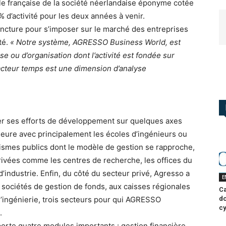
iale française de la société néerlandaise éponyme cotée
 d’activité pour les deux années à venir.
oncture pour s’imposer sur le marché des entreprises
té.
« Notre système, AGRESSO Business World, est
se ou d’organisation dont l’activité est fondée sur
facteur temps est une dimension d’analyse
er ses efforts de développement sur quelques axes
ieure avec principalement les écoles d’ingénieurs ou
ismes publics dont le modèle de gestion se rapproche,
privées comme les centres de recherche, les offices du
industrie. Enfin, du côté du secteur privé, Agresso a
E
 sociétés de gestion de fonds, aux caisses régionales
Ca
do
’ingénierie, trois secteurs pour qui AGRESSO
cy
.
te quatre modules importants : gestion financière,