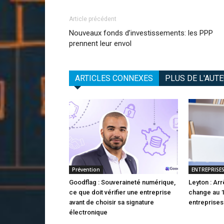
Article précédent
Nouveaux fonds d’investissements: les PPP
prennent leur envol
ARTICLES CONNEXES
PLUS DE L'AUT
Prévention
ENTREPRISE
Goodflag : Souveraineté numérique,
Leyton : Arr
ce que doit vérifier une entreprise
change au 
avant de choisir sa signature
entreprises
électronique