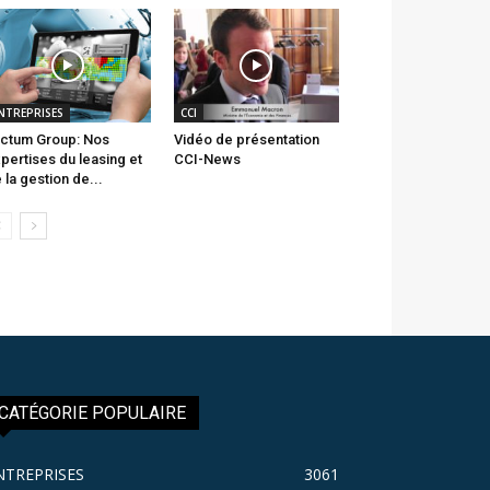
NTREPRISES
CCI
ctum Group: Nos
Vidéo de présentation
pertises du leasing et
CCI-News
 la gestion de...
CATÉGORIE POPULAIRE
NTREPRISES
3061