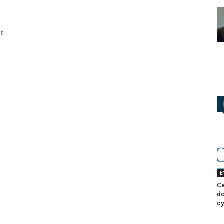
t
s
E
Ca
do
cy