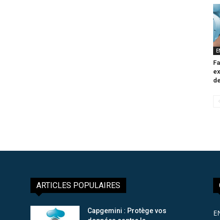
E
Fa
ex
de
ARTICLES POPULAIRES
Capgemini : Protège vos
E