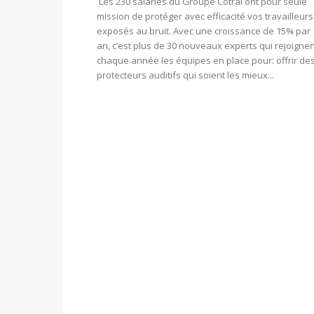
Les 230 salariés du Groupe Cotral ont pour seule
mission de protéger avec efficacité vos travailleurs
exposés au bruit. Avec une croissance de 15% par
an, c’est plus de 30 nouveaux experts qui rejoignen
chaque année les équipes en place pour: offrir de
protecteurs auditifs qui soient les mieux...