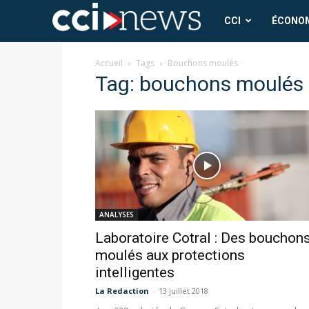
CCI
CCI
ÉCONO
News
Accueil
Tags
Bouchons moulés
Tag: bouchons moulés
ANALYSES
Laboratoire Cotral : Des bouchon
moulés aux protections
intelligentes
La Redaction
-
13 juillet 2018