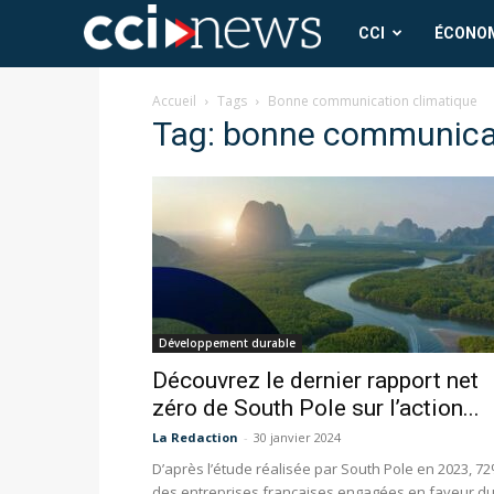
CCI
CCI
ÉCONO
News
Accueil
Tags
Bonne communication climatique
Tag: bonne communicat
Développement durable
Découvrez le dernier rapport net
zéro de South Pole sur l’action...
La Redaction
-
30 janvier 2024
D’après l’étude réalisée par South Pole en 2023, 7
des entreprises françaises engagées en faveur d