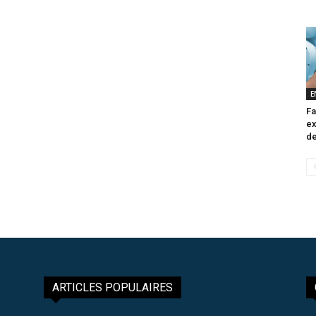
E
Fa
ex
de
ARTICLES POPULAIRES