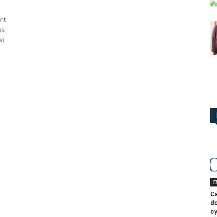
nt
ns
%)
E
Ca
do
cy