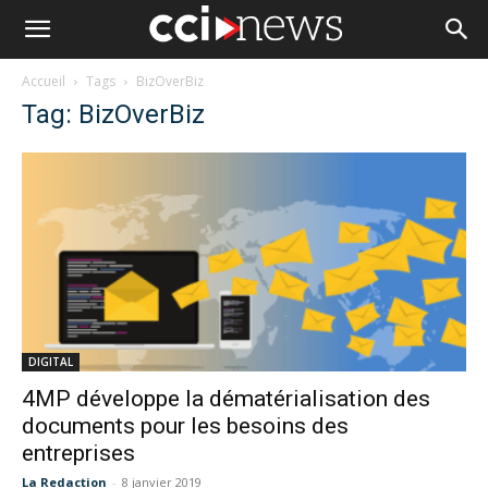
Accueil
Tags
BizOverBiz
Tag: BizOverBiz
DIGITAL
4MP développe la dématérialisation des
documents pour les besoins des
entreprises
La Redaction
-
8 janvier 2019