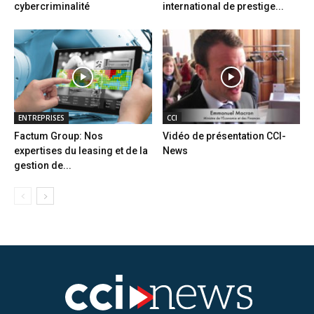
cybercriminalité
international de prestige...
ENTREPRISES
CCI
Factum Group: Nos
Vidéo de présentation CCI-
expertises du leasing et de la
News
gestion de...