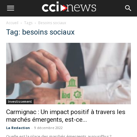
Accueil
Tags
Besoins sociaux
Tag: besoins sociaux
Investissement
Carmignac : Un impact positif à travers les
marchés émergents, est-ce...
La Redaction
-
9 décembre 2022
Quelle est la place des marchés émergents aujourd’hui ?