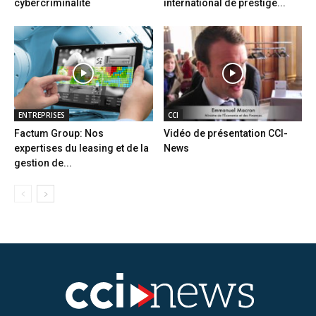
cybercriminalité
international de prestige...
ENTREPRISES
CCI
Factum Group: Nos
Vidéo de présentation CCI-
expertises du leasing et de la
News
gestion de...