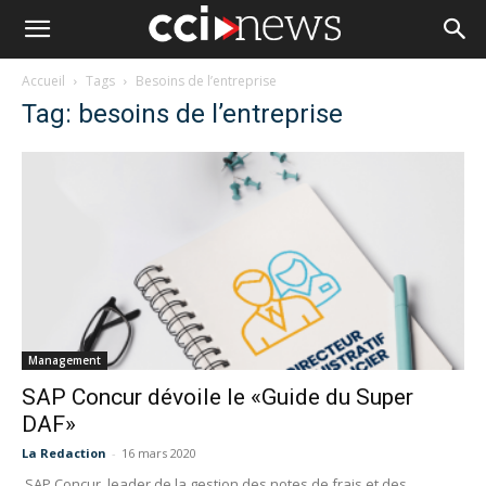
Accueil
Tags
Besoins de l’entreprise
Tag: besoins de l’entreprise
Management
SAP Concur dévoile le «Guide du Super
DAF»
La Redaction
-
16 mars 2020
SAP Concur, leader de la gestion des notes de frais et des