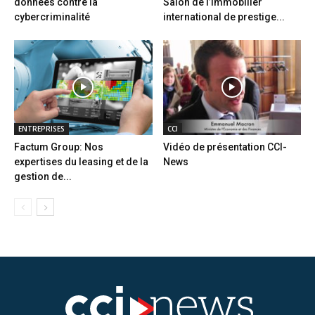
données contre la
Salon de l’immobilier
cybercriminalité
international de prestige...
ENTREPRISES
CCI
Factum Group: Nos
Vidéo de présentation CCI-
expertises du leasing et de la
News
gestion de...