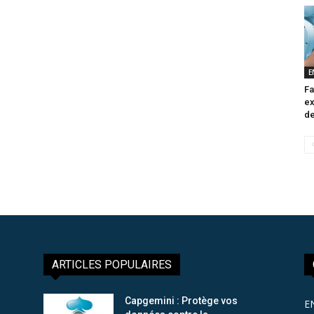
E
Fa
ex
de
ARTICLES POPULAIRES
Capgemini : Protège vos
E