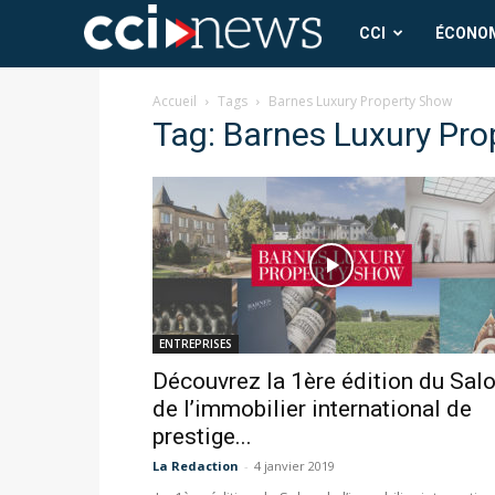
CCI
CCI
ÉCONO
News
Accueil
Tags
Barnes Luxury Property Show
Tag: Barnes Luxury Pr
ENTREPRISES
Découvrez la 1ère édition du Sal
de l’immobilier international de
prestige...
La Redaction
-
4 janvier 2019