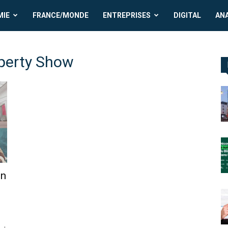
MIE
FRANCE/MONDE
ENTREPRISES
DIGITAL
AN
operty Show
on