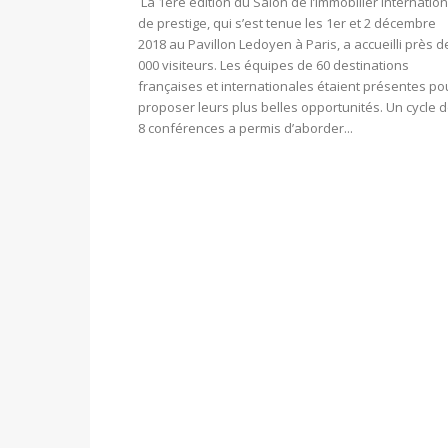
La 1ère édition du Salon de l’immobilier internation
de prestige, qui s’est tenue les 1er et 2 décembre
2018 au Pavillon Ledoyen à Paris, a accueilli près d
000 visiteurs. Les équipes de 60 destinations
françaises et internationales étaient présentes po
proposer leurs plus belles opportunités. Un cycle 
8 conférences a permis d’aborder...