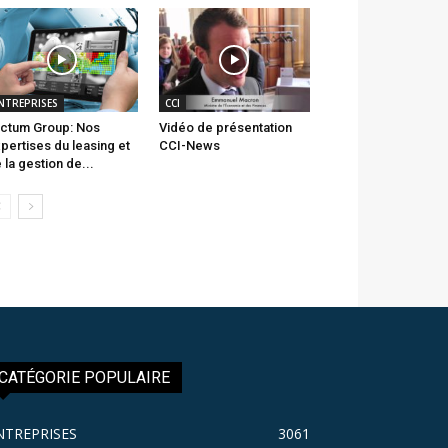
NTREPRISES
CCI
ctum Group: Nos
Vidéo de présentation
pertises du leasing et
CCI-News
 la gestion de...
CATÉGORIE POPULAIRE
NTREPRISES
3061