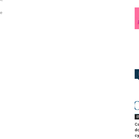
se
E
Ca
do
cy