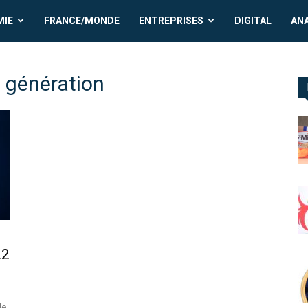
MIE
FRANCE/MONDE
ENTREPRISES
DIGITAL
AN
e génération
22
de