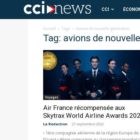
CCI
CCI
ÉCONO
News
Accueil
Tags
Avions de nouvelle génération
Tag: avions de nouvell
Voyages
Air France récompensée aux
Skytrax World Airline Awards 20
La Redaction
-
27 septembre 2022
• 1ère compagnie aérienne de la région Europe de
l’Ouest • 8ème compagnie au classement mondial 