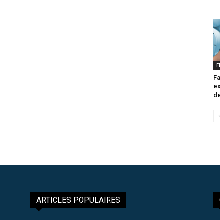
E
Fa
ex
de
ARTICLES POPULAIRES