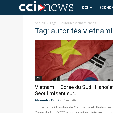
CCI
CCI
ÉCONO
News
Accueil
Tags
Autorités vietnamiennes
Tag: autorités vietnam
CCI
Vietnam – Corée du Sud : Hanoï e
Séoul misent sur...
Alexandre Capri
-
15 mai 2026
Porté par la Chambre de Commerce et d’Industrie 
Corée du Sud (KCCI) et les autorités vietnamiennes