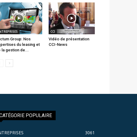
NTREPRISES
CCI
ctum Group: Nos
Vidéo de présentation
pertises du leasing et
CCI-News
 la gestion de...
CATÉGORIE POPULAIRE
NTREPRISES
3061