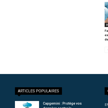
E
Fa
ex
de
ARTICLES POPULAIRES
Capgemini : Protège vos
E