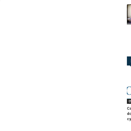
E
Ca
do
cy