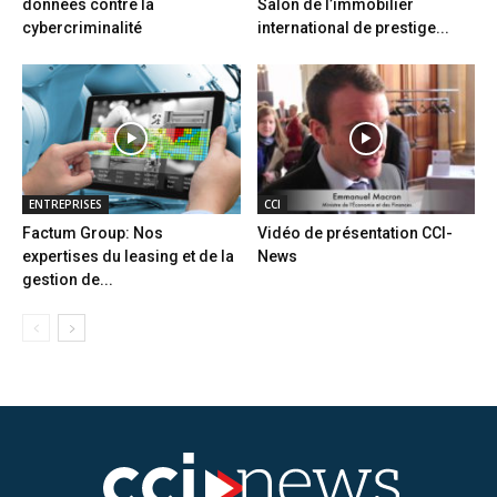
données contre la
Salon de l’immobilier
cybercriminalité
international de prestige...
ENTREPRISES
CCI
Factum Group: Nos
Vidéo de présentation CCI-
expertises du leasing et de la
News
gestion de...