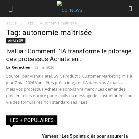
Accueil
Tags
Autonomie maîtrisée
Tag: autonomie maîtrisée
ANALYSES
Ivalua : Comment l’IA transforme le pilotage
des processus Achats en...
La Redaction
-
29 mai 2026
Source : par Vishal Patel, SVP, Product & Customer Marketing, mis à
jour 7 mai 2026 Vous êtes prêt à intégrer l’IA dans vos Achats…
mais vos processus Achats le sont-ils vraiment ? Les demandes
passent-elles encore par e-mails ou messageries instantanées, ou
via des formulaires non standardisés ? Les...
LES + POPULAIRES
Yumens : Les 5 points clés pour assurer la