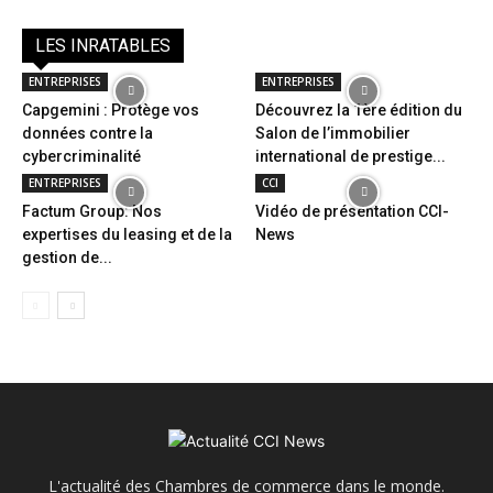
LES INRATABLES
ENTREPRISES
ENTREPRISES
Capgemini : Protège vos
Découvrez la 1ère édition du
données contre la
Salon de l’immobilier
cybercriminalité
international de prestige...
ENTREPRISES
CCI
Factum Group: Nos
Vidéo de présentation CCI-
expertises du leasing et de la
News
gestion de...
L'actualité des Chambres de commerce dans le monde.