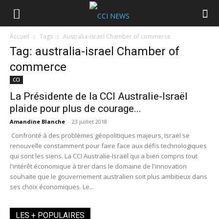
Accueil
Tags
Australia-israel Chamber of commerce
Tag: australia-israel Chamber of
commerce
CCI
La Présidente de la CCI Australie-Israël
plaide pour plus de courage...
Amandine Blanche
-
23 juillet 2018
Confronté à des problèmes géopolitiques majeurs, Israël se
renouvelle constamment pour faire face aux défis technologiques
qui sont les siens. La CCI Australie-Israël qui a bien compris tout
l'intérêt économique à tirer dans le domaine de l'innovation
souhaite que le gouvernement australien soit plus ambitieux dans
ses choix économiques. Le...
LES + POPULAIRES