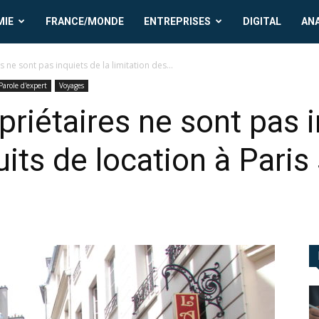
MIE
FRANCE/MONDE
ENTREPRISES
DIGITAL
AN
s ne sont pas inquiets de la limitation des...
Parole d'expert
Voyages
priétaires ne sont pas i
uits de location à Paris