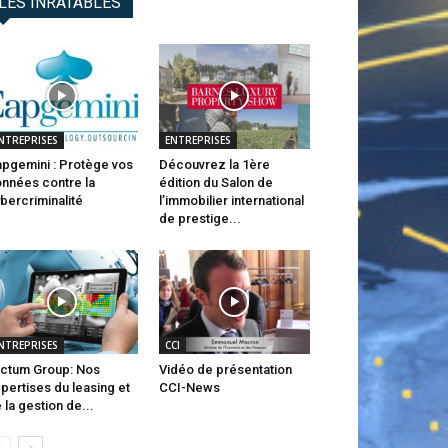
LES INRATABLES
NTREPRISES
ENTREPRISES
pgemini : Protège vos
Découvrez la 1ère
nnées contre la
édition du Salon de
bercriminalité
l’immobilier international
de prestige...
NTREPRISES
CCI
ctum Group: Nos
Vidéo de présentation
pertises du leasing et
CCI-News
 la gestion de...