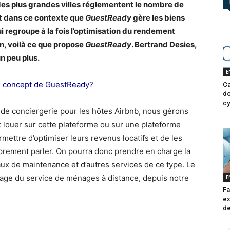
 des plus grandes villes réglementent le nombre de
st dans ce contexte que
GuestReady
gère les biens
ui regroupe à la fois l’optimisation du rendement
on, voilà ce que propose
GuestReady
. Bertrand Desies,
un peu plus.
E
e concept de GuestReady?
Ca
do
cy
e conciergerie pour les hôtes Airbnb, nous gérons
t louer sur cette plateforme ou sur une plateforme
ermettre d’optimiser leurs revenus locatifs et de les
oprement parler. On pourra donc prendre en charge la
aux de maintenance et d’autres services de ce type. Le
sage du service de ménages à distance, depuis notre
E
Fa
ex
de