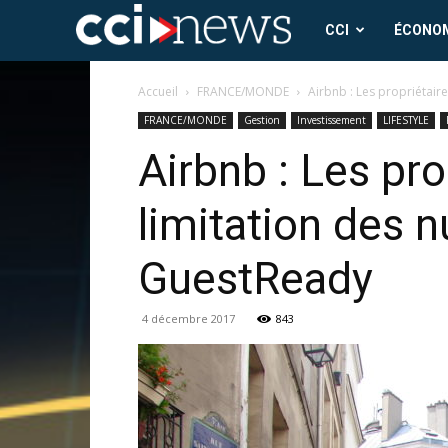
CCI
CCI
ÉCONO
News
Accueil
FRANCE/MONDE
Airbnb : Les propriétaire
FRANCE/MONDE
Gestion
Investissement
LIFESTYLE
Airbnb : Les pro
limitation des n
GuestReady
4 décembre 2017
843