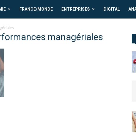
MIE
FRANCE/MONDE
ENTREPRISES
DIGITAL
AN
gériales
rformances managériales