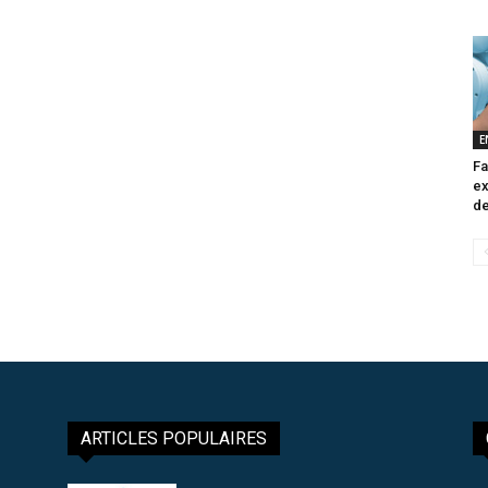
E
Fa
ex
de
ARTICLES POPULAIRES