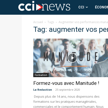
CCI
CCI
ÉCONO
News
Accueil
Tags
Augmenter vos performances mana
Tag: augmenter vos pe
Formation
Formez-vous avec Manitude !
La Redaction
-
25 septembre 2020
Depuis plus de 14 ans, nous dispensons des
formations sur les pratiques managériales,
commerciales et le comportement humain. Nous