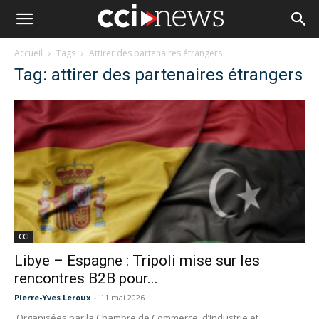
Accueil
Tags
Attirer des partenaires étrangers
Tag: attirer des partenaires étrangers
CCI
Libye – Espagne : Tripoli mise sur les
rencontres B2B pour...
Pierre-Yves Leroux
-
11 mai 2026
Organisées par la Chambre de Commerce, d’Industrie et