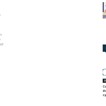
s
ns
e
tif
E
Ca
do
cy