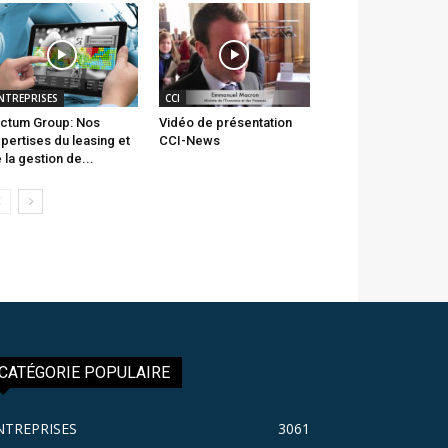
NTREPRISES
CCI
ctum Group: Nos
Vidéo de présentation
pertises du leasing et
CCI-News
 la gestion de...
CATÉGORIE POPULAIRE
NTREPRISES
3061