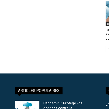
E
Fa
ex
de
ARTICLES POPULAIRES
Capgemini : Protège vos
E
données contre la