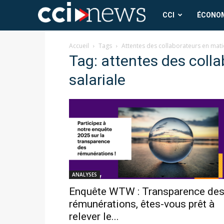
CCI
CCI
ÉCONO
News
Accueil
Tags
Attentes des collaborateurs en matiè
Tag: attentes des colla
salariale
ANALYSES
Enquête WTW : Transparence de
rémunérations, êtes-vous prêt à
relever le...