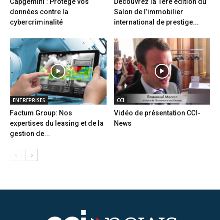
Capgemini : Protège vos
Découvrez la 1ère édition du
données contre la
Salon de l’immobilier
cybercriminalité
international de prestige...
ENTREPRISES
CCI
Factum Group: Nos
Vidéo de présentation CCI-
expertises du leasing et de la
News
gestion de...