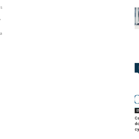
es
°
la
E
Ca
do
cy