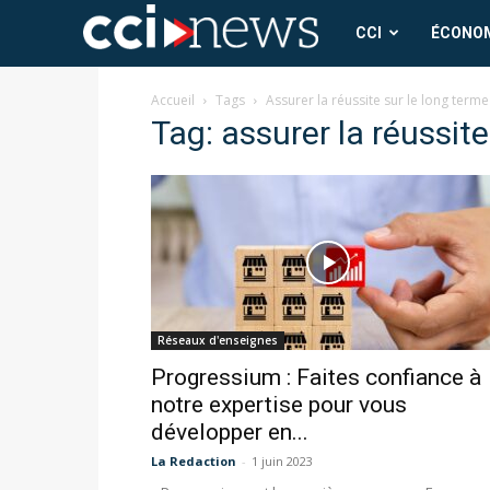
CCI
CCI
ÉCONO
News
Accueil
Tags
Assurer la réussite sur le long terme
Tag: assurer la réussite
Réseaux d'enseignes
Progressium : Faites confiance à
notre expertise pour vous
développer en...
La Redaction
-
1 juin 2023