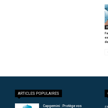
E
Fa
ex
de
ARTICLES POPULAIRES
Capgemini : Protège vos
E