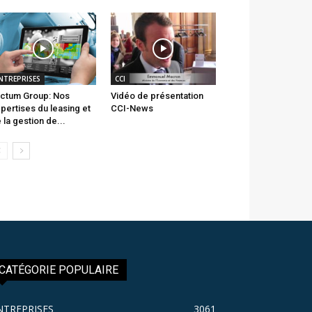
NTREPRISES
CCI
ctum Group: Nos
Vidéo de présentation
pertises du leasing et
CCI-News
 la gestion de...
CATÉGORIE POPULAIRE
NTREPRISES
3061