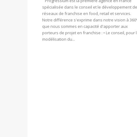
Progressium est la première agence en France
spécialisée dans le conseil et le développement d
réseaux de franchise en food, retail et services.
Notre différence s'exprime dans notre vision à 360
que nous sommes en capacité d'apporter aux
porteurs de projet en franchise : • Le conseil, pour 
modélisation du...