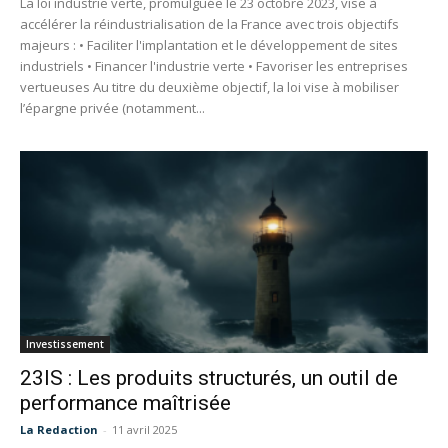
La loi industrie verte, promulguée le 23 octobre 2023, vise à
accélérer la réindustrialisation de la France avec trois objectifs
majeurs : • Faciliter l'implantation et le développement de sites
industriels • Financer l'industrie verte • Favoriser les entreprises
vertueuses Au titre du deuxième objectif, la loi vise à mobiliser
l’épargne privée (notamment...
Investissement
23IS : Les produits structurés, un outil de
performance maîtrisée
La Redaction
-
11 avril 2025