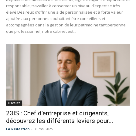
responsable, travailler à conserver un niveau d’expertise très
élevé Désireux d’offrir une aide personnalisée et à forte valeur
ajoutée aux personnes souhaitant être conseillées et
accompagnées dans la gestion de leur patrimoine tant personnel
que professionnel, notre cabinet est...
Fiscalité
23IS : Chef d’entreprise et dirigeants,
découvrez les différents leviers pour...
La Redaction
-
30 mai 2025