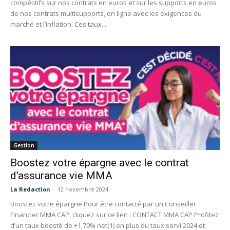
compétitifs sur nos contrats en euros et sur les supports en euros
de nos contrats multisupports, en ligne avec les exigences du
marché et l’inflation. Ces taux...
Gestion
Boostez votre épargne avec le contrat
d’assurance vie MMA
La Redaction
-
12 novembre 2024
Boostez votre épargne Pour être contacté par un Conseiller
Financier MMA CAP, cliquez sur ce lien : CONTACT MMA CAP Profitez
d’un taux boosté de +1,70% net(1) en plus du taux servi 2024 et