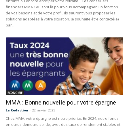
enfants ou encore anticiper votre retraite… Les conseillers
financiers MMA CAP sont là pour vous accompagner. En fonction
de vos besoins et de votre profil, ils sauront vous proposer les
solutions adaptées à votre situation. Je souhaite être contacté(e)
par...
ECONOMIE
MMA : Bonne nouvelle pour votre épargne
La Redaction
-
22 janvier 2025
Chez MMA, votre épargne est notre priorité. En 2024, notre fonds
en euros demeure solide, avec des taux de rendement stables et