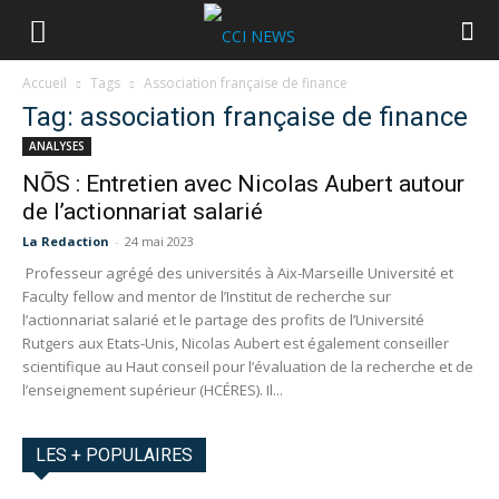
Accueil
Tags
Association française de finance
Tag: association française de finance
ANALYSES
NŌS : Entretien avec Nicolas Aubert autour
de l’actionnariat salarié
La Redaction
-
24 mai 2023
Professeur agrégé des universités à Aix-Marseille Université et
Faculty fellow and mentor de l’Institut de recherche sur
l’actionnariat salarié et le partage des profits de l’Université
Rutgers aux Etats-Unis, Nicolas Aubert est également conseiller
scientifique au Haut conseil pour l’évaluation de la recherche et de
l’enseignement supérieur (HCÉRES). Il...
LES + POPULAIRES