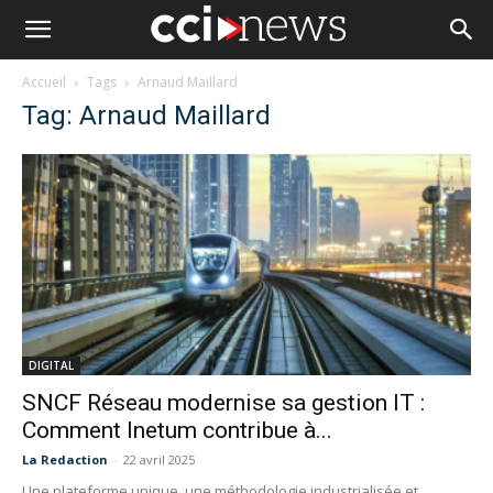
Accueil
Tags
Arnaud Maillard
Tag: Arnaud Maillard
DIGITAL
SNCF Réseau modernise sa gestion IT :
Comment Inetum contribue à...
La Redaction
-
22 avril 2025
Une plateforme unique, une méthodologie industrialisée et