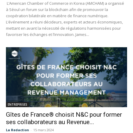
L’American Chamber of Commerce in Korea (AMCHAM) a organisé
à Séoul un forum sur la blockchain afin de promouvoir la
coopération bilatérale en matière de finance numérique.
L’événement a réuni décideurs, experts et acteurs économiques,
mettant en avant la nécessité de régulations harmonisées pour
favoriser les échanges et l’innovation. James...
ENTREPRISES
Gîtes de France® choisit N&C pour former
ses collaborateurs au Revenue...
La Redaction
-
15 mars 2024