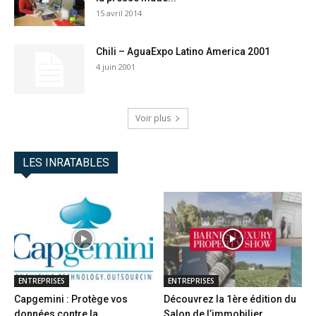
15 avril 2014
Chili – AguaExpo Latino America 2001
4 juin 2001
Voir plus
LES INRATABLES
ENTREPRISES
ENTREPRISES
Capgemini : Protège vos
Découvrez la 1ère édition du
données contre la
Salon de l’immobilier