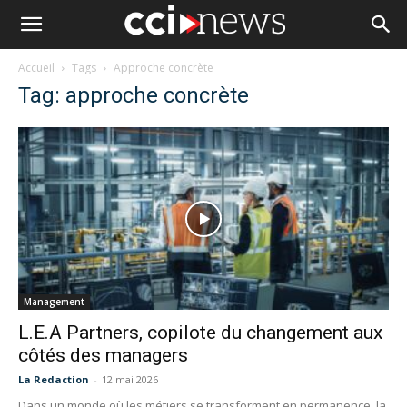
Accueil
Tags
Approche concrète
Tag: approche concrète
Management
L.E.A Partners, copilote du changement aux
côtés des managers
La Redaction
-
12 mai 2026
Dans un monde où les métiers se transforment en permanence, la