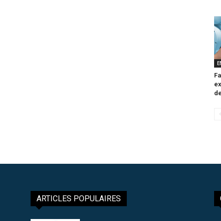
E
Fa
ex
de
ARTICLES POPULAIRES