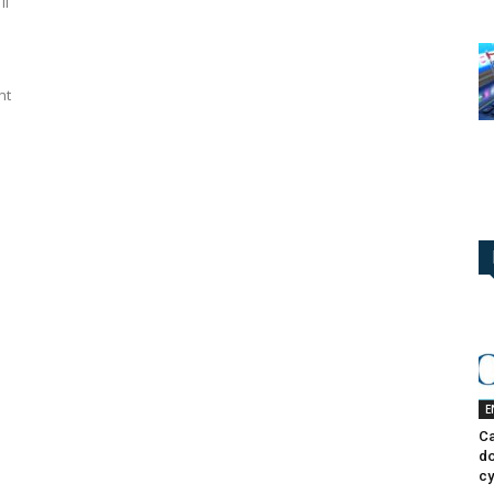
il
nt
s
E
Ca
do
cy