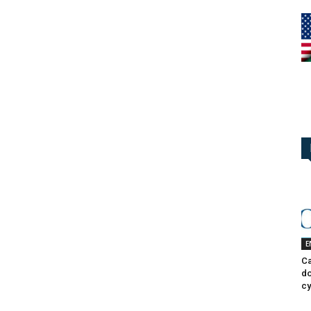
E
Ca
do
cy