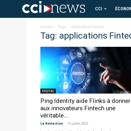
CCI
CCI
ÉCONO
News
Accueil
Tags
Applications Fintech
Tag: applications Finte
DIGITAL
Ping Identity aide Flinks à donner
aux innovateurs Fintech une
véritable...
La Redaction
-
13 juillet 2022