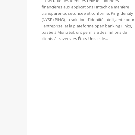
La sécurité des Identités relie les données
financières aux applications Fintech de manière
transparente, sécurisée et conforme. Ping Identity
(NYSE : PING), la solution d'identité intelligente pour
l'entreprise, et la plateforme open banking Flinks,
basée à Montréal, ont permis à des millions de
clients à travers les États-Unis et le...