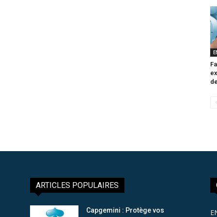
E
Fa
ex
de
ARTICLES POPULAIRES
Capgemini : Protège vos
E