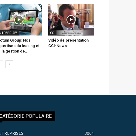
NTREPRISES
CCI
ctum Group: Nos
Vidéo de présentation
pertises du leasing et
CCI-News
 la gestion de...
CATÉGORIE POPULAIRE
NTREPRISES
3061