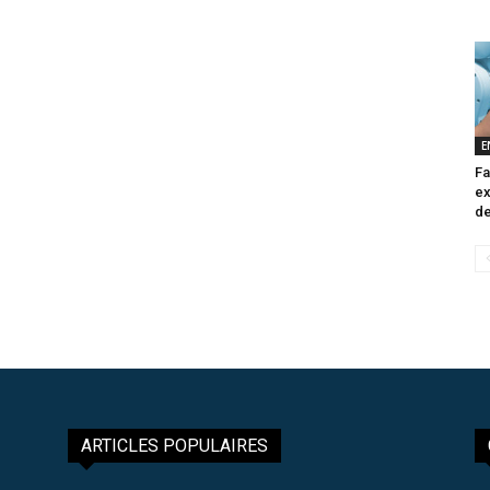
E
Fa
ex
de
ARTICLES POPULAIRES