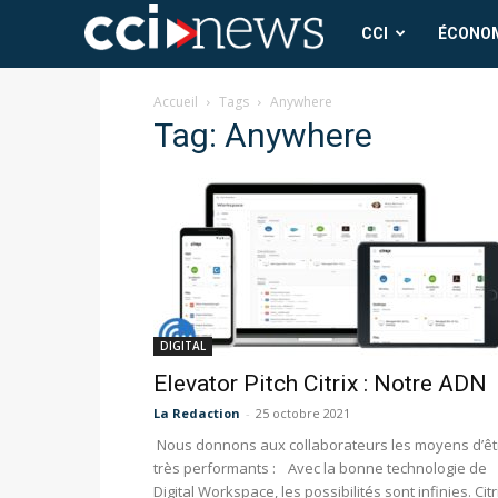
CCI
CCI
ÉCONO
News
Accueil
Tags
Anywhere
Tag: Anywhere
DIGITAL
Elevator Pitch Citrix : Notre ADN
La Redaction
-
25 octobre 2021
Nous donnons aux collaborateurs les moyens d’êt
très performants : Avec la bonne technologie de
Digital Workspace, les possibilités sont infinies. Citr