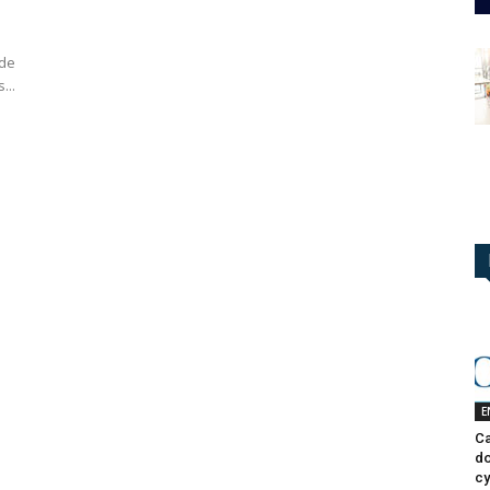
nde
...
E
Ca
do
cy