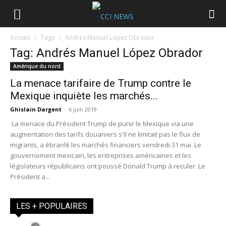
Accueil
Tags
Andrés Manuel López Obrador
Tag: Andrés Manuel López Obrador
Amérique du nord
La menace tarifaire de Trump contre le
Mexique inquiète les marchés...
Ghislain Dargent
-
6 juin 2019
La menace du Président Trump de punir le Mexique via une
augmentation des tarifs douaniers s'il ne limitait pas le flux de
migrants, a ébranlé les marchés financiers vendredi 31 mai. Le
gouvernement mexicain, les entreprises américaines et les
législateurs républicains ont poussé Donald Trump à reculer. Le
Président a...
LES + POPULAIRES