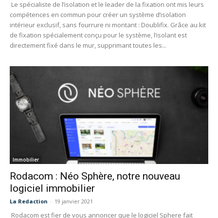
Le spécialiste de l’isolation et le leader de la fixation ont mis leurs
compétences en commun pour créer un système d’isolation
intérieur exclusif, sans fourrure ni montant : Doublifix. Grâce au kit
de fixation spécialement conçu pour le système, l’isolant est
directement fixé dans le mur, supprimant toutes les...
Immobilier
Rodacom : Néo Sphère, notre nouveau
logiciel immobilier
La Redaction
-
19 janvier 2021
Rodacom est fier de vous annoncer que le logiciel Sphere fait