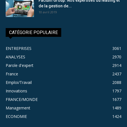
Factum Group: Nos expertises du leasing et
de la gestion de...
10 avril 2019
CATÉGORIE POPULAIRE
ENTREPRISES
3061
ANALYSES
2970
Parole d'expert
2914
France
2437
Emploi/Travail
2088
Innovations
1797
FRANCE/MONDE
1677
Management
1489
ECONOMIE
1424