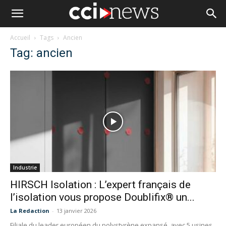
Accueil
Tags
Ancien
Tag: ancien
Industrie
HIRSCH Isolation : L’expert français de
l’isolation vous propose Doublifix® un...
La Redaction
-
13 janvier 2026
Filiale du leader européen du polystyrène expansé, avec 5 usines