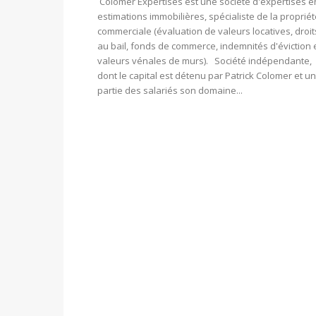
Colomer Expertises est une société d'expertises e
estimations immobilières, spécialiste de la proprié
commerciale (évaluation de valeurs locatives, droit
au bail, fonds de commerce, indemnités d'éviction 
valeurs vénales de murs). Société indépendante,
dont le capital est détenu par Patrick Colomer et u
partie des salariés son domaine...