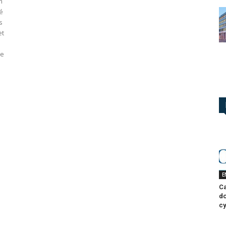
n
té
s
et
ne
E
Ca
do
cy