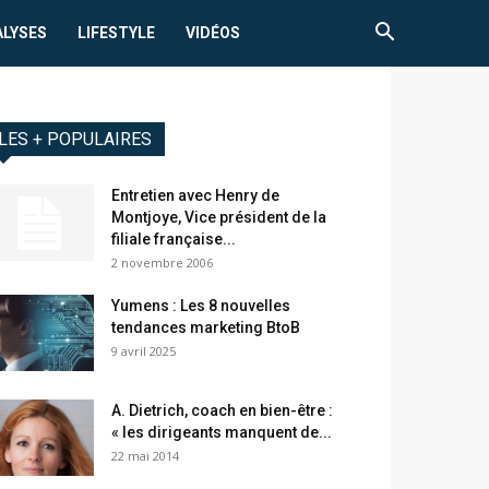
ALYSES
LIFESTYLE
VIDÉOS
LES + POPULAIRES
Entretien avec Henry de
Montjoye, Vice président de la
filiale française...
2 novembre 2006
Yumens : Les 8 nouvelles
tendances marketing BtoB
9 avril 2025
A. Dietrich, coach en bien-être :
« les dirigeants manquent de...
22 mai 2014