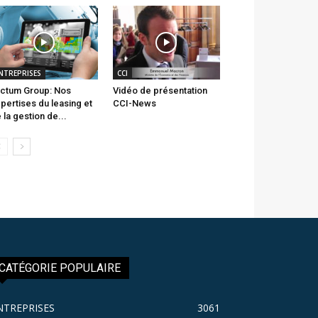
NTREPRISES
CCI
ctum Group: Nos
Vidéo de présentation
pertises du leasing et
CCI-News
 la gestion de...
CATÉGORIE POPULAIRE
NTREPRISES
3061