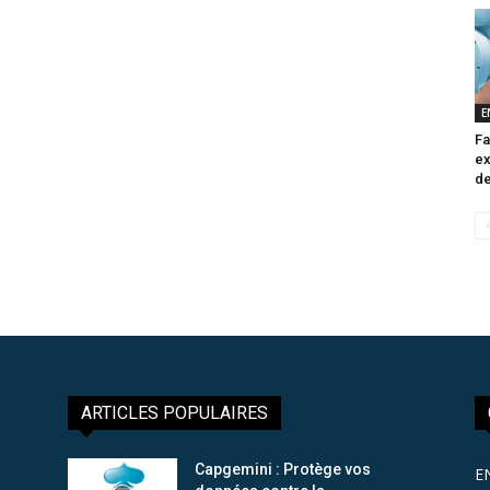
E
Fa
ex
de
ARTICLES POPULAIRES
Capgemini : Protège vos
E