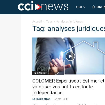
CCI
CCI
ÉCONO
News
Accueil
Tags
Analyses juridiques
Tag: analyses juridique
Immobilier
COLOMER Expertises : Estimer et
valoriser vos actifs en toute
indépendance
La Redaction
-
22 mai 2019