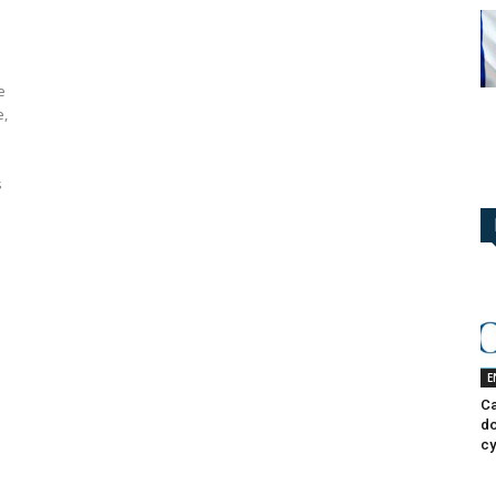
e
e,
s
E
Ca
do
cy