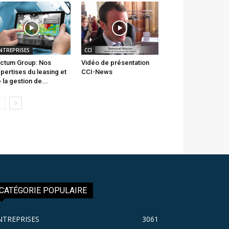
NTREPRISES
CCI
ctum Group: Nos
Vidéo de présentation
pertises du leasing et
CCI-News
 la gestion de...
CATÉGORIE POPULAIRE
NTREPRISES
3061