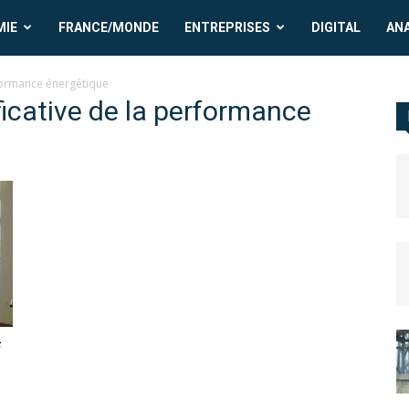
MIE
FRANCE/MONDE
ENTREPRISES
DIGITAL
AN
rformance énergétique
ficative de la performance
f