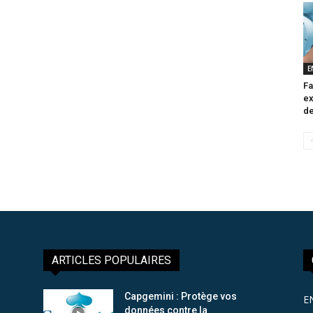
E
Fa
ex
de
ARTICLES POPULAIRES
Capgemini : Protège vos
E
données contre la