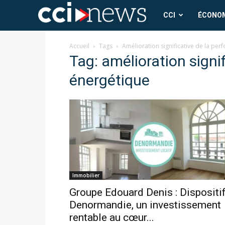
CCI
CCI
ÉCONO
News
Accueil
Tags
Amélioration significative de la pe
Tag: amélioration signi
énergétique
Immobilier
Groupe Edouard Denis : Dispositi
Denormandie, un investissement
rentable au cœur...