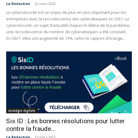
La Redaction
-
22 mars 2022
La cybersécurité est un enjeu de plus en plus important pour les
entreprises avec la recrudescence des cyberattaques en 2021. La
cybersécurité, un sujet d’actualité Depuis le début de la pandémie,
une recrudescence du nombre de cyberattaques a été constaté.
En 2021, elles ont augmenté de 13%, selon le rapport d’Orange...
stratégie digitale
Sis ID : Les bonnes résolutions pour lutter
contre la fraude...
La Redaction
-
15 mars 2022