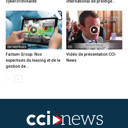
cybercriminalité
international de prestige...
ENTREPRISES
CCI
Factum Group: Nos
Vidéo de présentation CCI-
expertises du leasing et de la
News
gestion de...