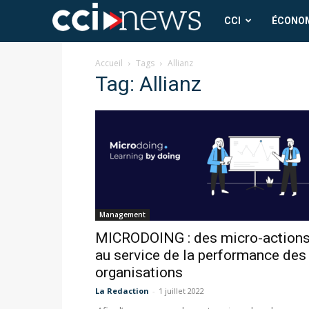
CCI
CCI
ÉCONO
News
Accueil
Tags
Allianz
Tag: Allianz
Management
MICRODOING : des micro-action
au service de la performance des
organisations
La Redaction
-
1 juillet 2022