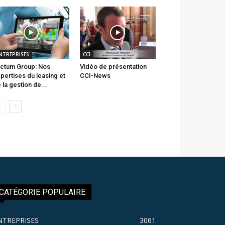
NTREPRISES
CCI
ctum Group: Nos
Vidéo de présentation
pertises du leasing et
CCI-News
 la gestion de...
CATÉGORIE POPULAIRE
NTREPRISES
3061