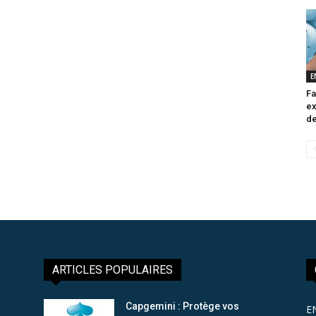
E
Fa
ex
de
ARTICLES POPULAIRES
Capgemini : Protège vos
E