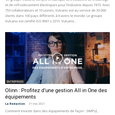
et de refroidissement électriques pour l’industrie depuis 1973. Avec
750 collaborateurs et 10 usines, Vulcanic est au service de 30 000
clients dans 100 pays différents à travers le monde. Le groupe
Vulcanic est certifié ISO 9001 v 2015. Vulcanic...
ENTREPRISES
Olinn : Profitez d’une gestion All in One des
équipements
La Redaction
-
31 mai 2021
Comment investir dans des équipements de façon : SIMPLE,