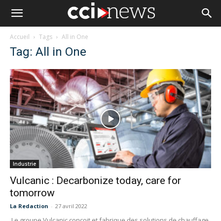
Accueil
Tags
All in One
Tag: All in One
Industrie
Vulcanic : Decarbonize today, care for
tomorrow
La Redaction
-
27 avril 2022
Le groupe Vulcanic conçoit et fabrique des solutions de chauffage