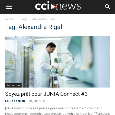
Accueil
Tags
Alexandre Rigal
Tag: Alexandre Rigal
Formation
Soyez prêt pour JUNIA Connect #3
La Redaction
-
10 juin 2025
JUNIA vous ouvre ses portes pour voir concrètement comment
nous pouvons répondre aux enjeux de votre entreprise. "Parcours