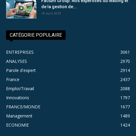
Factum Group: Nos expertises du leasing et
de la gestion de...
10 avril 2019
CATÉGORIE POPULAIRE
ENTREPRISES
3061
ANALYSES
2970
Parole d'expert
2914
France
2437
Emploi/Travail
2088
Innovations
1797
FRANCE/MONDE
1677
Management
1489
ECONOMIE
1424