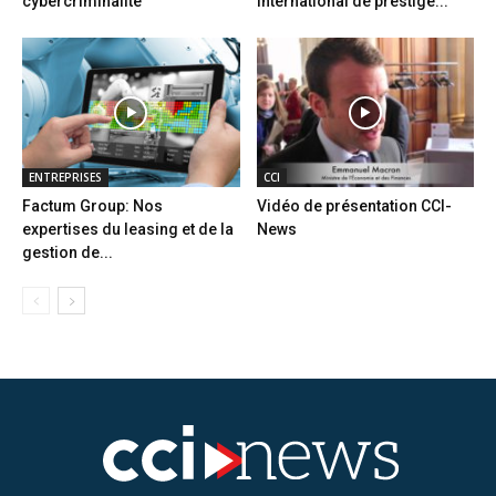
cybercriminalité
international de prestige...
ENTREPRISES
CCI
Factum Group: Nos
Vidéo de présentation CCI-
expertises du leasing et de la
News
gestion de...