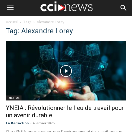
Accueil
Tags
Alexandre Lorey
Tag: Alexandre Lorey
DIGITAL
YNEIA : Révolutionner le lieu de travail pour
un avenir durable
La Redaction
-
6 janvier 2025
Chez YNEIA, nous croyons que l’environnement de travail joue un