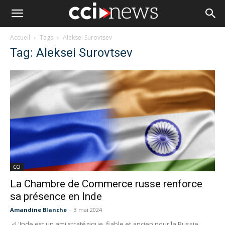
Accueil
Tags
Aleksei Surovtsev
Tag: Aleksei Surovtsev
CCI
La Chambre de Commerce russe renforce
sa présence en Inde
Amandine Blanche
-
3 mai 2024
«L'Inde est un ami stratégique, fiable et ancien pour la Russie.