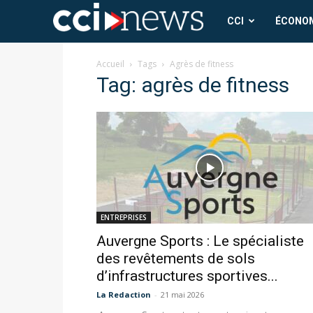
CCI
CCI
ÉCONO
News
Accueil
Tags
Agrès de fitness
Tag: agrès de fitness
ENTREPRISES
Auvergne Sports : Le spécialiste
des revêtements de sols
d’infrastructures sportives...
La Redaction
-
21 mai 2026