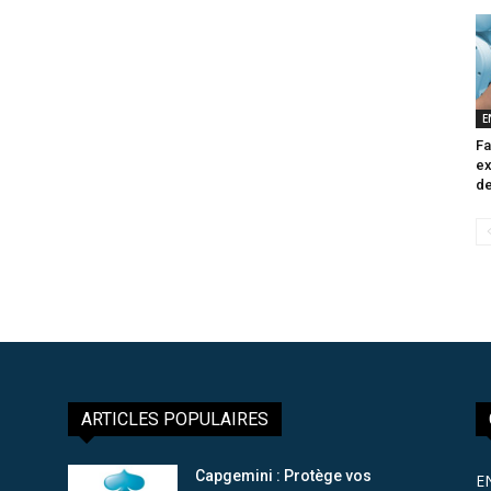
E
Fa
ex
de
ARTICLES POPULAIRES
Capgemini : Protège vos
E