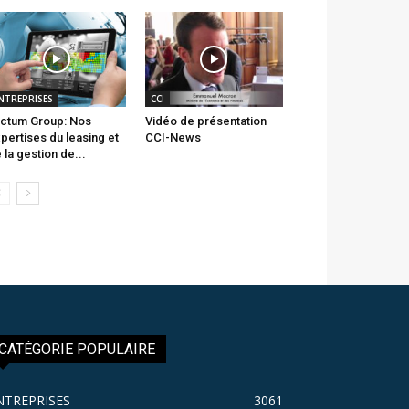
NTREPRISES
CCI
ctum Group: Nos
Vidéo de présentation
pertises du leasing et
CCI-News
 la gestion de...
CATÉGORIE POPULAIRE
NTREPRISES
3061