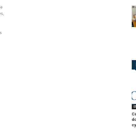
ne
es,
i
s
E
Ca
do
cy