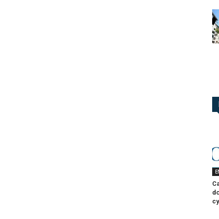
!
E
Ca
do
cy