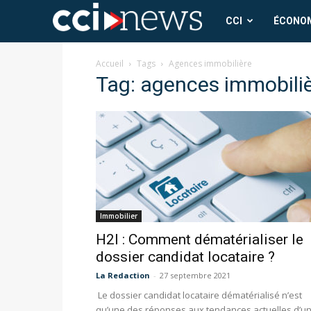
CCI
CCI
ÉCONO
News
Accueil
Tags
Agences immobilière
Tag: agences immobili
Immobilier
H2I : Comment dématérialiser le
dossier candidat locataire ?
La Redaction
-
27 septembre 2021
Le dossier candidat locataire dématérialisé n’est
qu’une des réponses aux tendances actuelles d’u