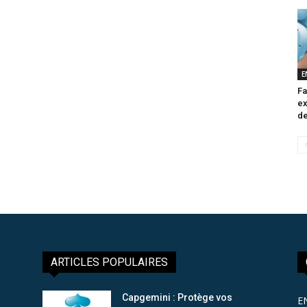
E
Fa
ex
de
ARTICLES POPULAIRES
Capgemini : Protège vos
E