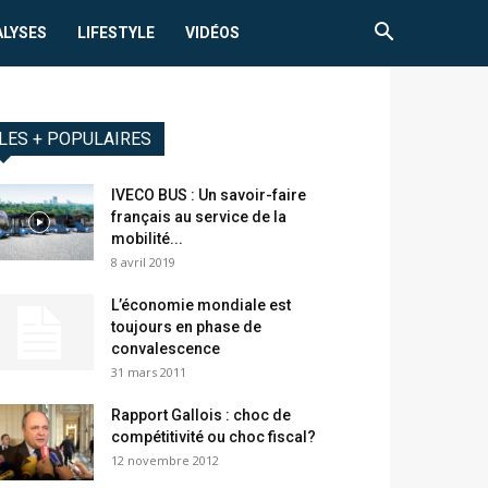
ALYSES
LIFESTYLE
VIDÉOS
LES + POPULAIRES
IVECO BUS : Un savoir-faire
français au service de la
mobilité...
8 avril 2019
L’économie mondiale est
toujours en phase de
convalescence
31 mars 2011
Rapport Gallois : choc de
compétitivité ou choc fiscal?
12 novembre 2012