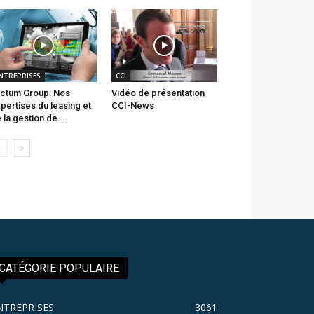
NTREPRISES
CCI
ctum Group: Nos
Vidéo de présentation
pertises du leasing et
CCI-News
 la gestion de...
CATÉGORIE POPULAIRE
NTREPRISES
3061