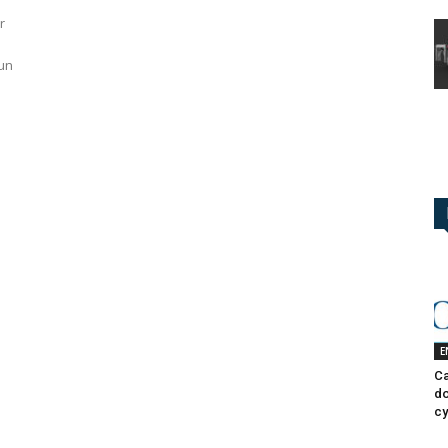
i
r
 un
E
Ca
do
cy