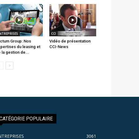
NTREPRISES
CCI
ctum Group: Nos
Vidéo de présentation
pertises du leasing et
CCI-News
 la gestion de...
CATÉGORIE POPULAIRE
NTREPRISES
3061