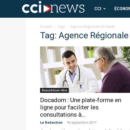
CCI
CCI
ÉCONO
News
Accueil
Tags
Agence Régionale de Santé
Tag: Agence Régionale
Beauté/bien-être
Docadom : Une plate-forme en
ligne pour faciliter les
consultations à...
La Redaction
-
18 septembre 2017