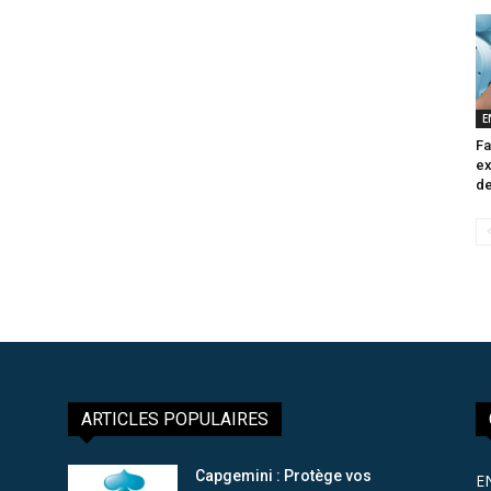
E
Fa
ex
de
ARTICLES POPULAIRES
Capgemini : Protège vos
E