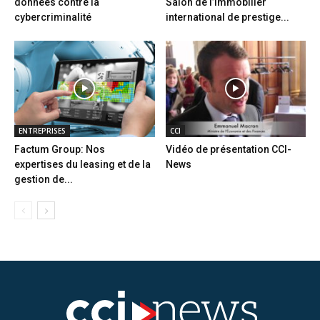
données contre la
Salon de l’immobilier
cybercriminalité
international de prestige...
ENTREPRISES
CCI
Factum Group: Nos
Vidéo de présentation CCI-
expertises du leasing et de la
News
gestion de...