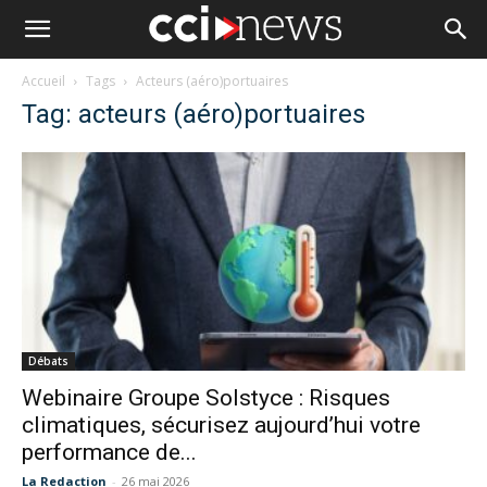
Accueil
Tags
Acteurs (aéro)portuaires
Tag: acteurs (aéro)portuaires
Débats
Webinaire Groupe Solstyce : Risques
climatiques, sécurisez aujourd’hui votre
performance de...
La Redaction
-
26 mai 2026