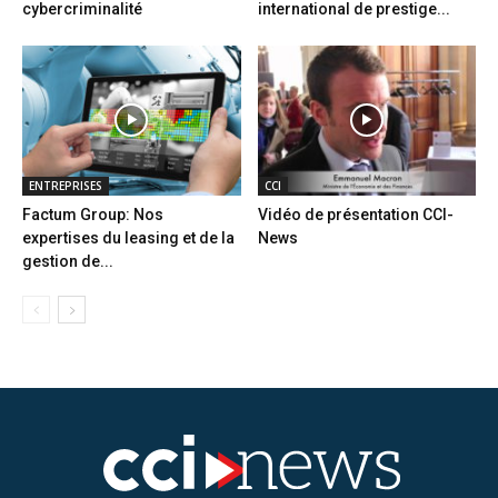
cybercriminalité
international de prestige...
ENTREPRISES
CCI
Factum Group: Nos
Vidéo de présentation CCI-
expertises du leasing et de la
News
gestion de...