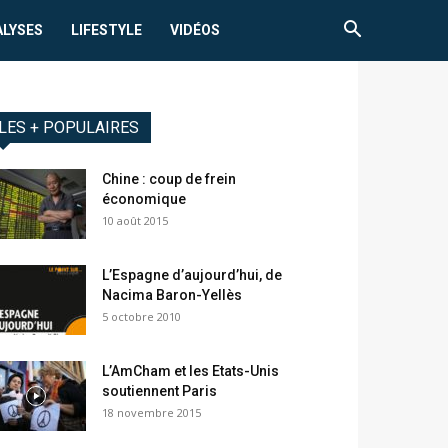
ALYSES
LIFESTYLE
VIDÉOS
LES + POPULAIRES
Chine : coup de frein
économique
10 août 2015
L’Espagne d’aujourd’hui, de
Nacima Baron-Yellès
5 octobre 2010
L’AmCham et les Etats-Unis
soutiennent Paris
18 novembre 2015