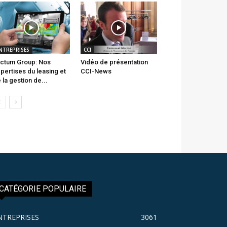
NTREPRISES
CCI
ctum Group: Nos
Vidéo de présentation
pertises du leasing et
CCI-News
 la gestion de...
CATÉGORIE POPULAIRE
NTREPRISES
3061