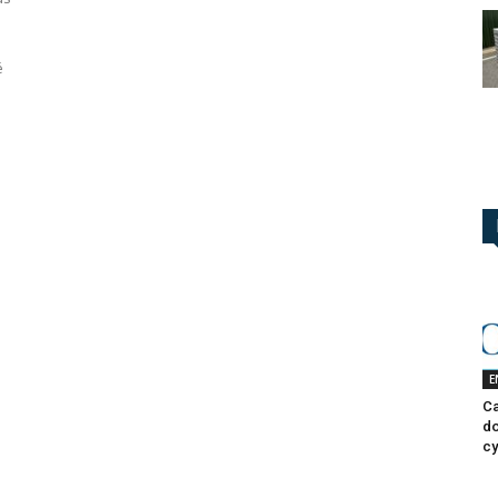
é
E
Ca
do
cy