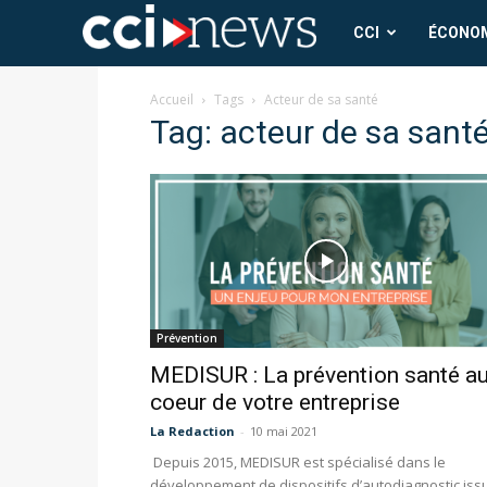
CCI
CCI
ÉCONO
News
Accueil
Tags
Acteur de sa santé
Tag: acteur de sa sant
Prévention
MEDISUR : La prévention santé a
coeur de votre entreprise
La Redaction
-
10 mai 2021
Depuis 2015, MEDISUR est spécialisé dans le
développement de dispositifs d’autodiagnostic iss